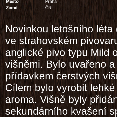
Město
Praha
Země
ČR
Novinkou letošního léta
ve strahovském pivovaru
anglické pivo typu Mild
višněmi. Bylo uvařeno a 
přídavkem čerstvých viš
Cílem bylo vyrobit lehké 
aroma. Višně byly přidán
sekundárního kvašení s