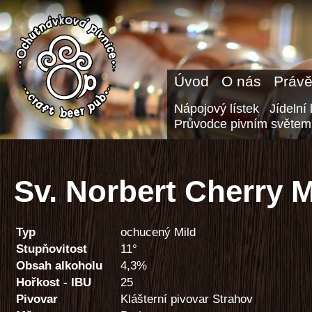
Úvod
O nás
Právě
Nápojový lístek
Jídelní 
Průvodce pivním světem
Sv. Norbert Cherry M
Typ
ochucený Mild
Stupňovitost
11°
Obsah alkoholu
4,3%
Hořkost - IBU
25
Pivovar
Klášterní pivovar Strahov