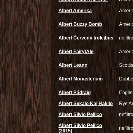
Albert Amerika
Americ
Albert Buzzy Bomb
Americ
Albert Červený trolejbus
nefilt
Albert FairytAle
Americ
Albert Leann
Scotti
Albert Monasterium
Dubbe
Albert Pádraig
Englis
Albert Sekalo Kaj Hakilo
Rye Am
Albert Silvio Pellico
nefilt
Albert Silvio Pellico
nefilt
(2015)