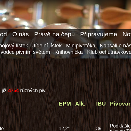
od
O nás
Právě na čepu
Připravujeme
No
ojový lístek
Jídelní lístek
Minipivotéka
Napsali o ná
ůvodce pivním světem
Knihovnička
Klub ochutnávkové
 již
4754
různých piv.
EPM
Alk.
IBU
Pivovar
Podklášte
le
12,2°
39