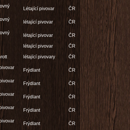
čovný
Létající pivovar
ČR
čovný
létající pivovar
ČR
čovný
létající pivovar
ČR
létající pivovar
ČR
rott
létající pivovary
ČR
pivovar
Frýdlant
ČR
pivovar
Frýdlant
ČR
pivovar
Frýdlant
ČR
pivovar
Frýdlant
ČR
pivovar
Frýdlant
ČR