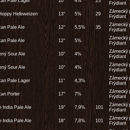
can Pale Lager
10°
4%
25
Frýdlant
Zámecký 
 Hoppy Hefeweizen
13°
5%
29
Frýdlant
Zámecký 
an Pale Ale
12°
5,5%
35
Frýdlant
Zámecký 
an Pale Ale
12°
5%
Frýdlant
Zámecký 
ený Sour Ale
10°
4%
Frýdlant
Zámecký 
ený Sour Ale
10°
4%
Frýdlant
Zámecký 
can Pale Lager
11°
4,3%
Frýdlant
Zámecký 
an Porter
17°
7%
Frýdlant
Zámecký 
 India Pale Ale
19°
7,9%
101
Frýdlant
Zámecký 
 India Pale Ale
18°
7,8%
101
Frýdlant