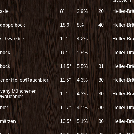
pivovar T
skie
8°
2,9%
20
Heller-Br
doppelbock
18,9°
8%
40
Heller-Br
schwarzbier
11°
4,2%
Heller-Br
bock
16°
5,9%
Heller-Br
bock
14,5°
5,5%
31
Heller-Br
ener Helles/Rauchbier
11,5°
4,3%
30
Heller-Br
rovaný Münchener
11°
4,3%
30
Heller-Br
/Rauchbier
bier
11,7°
4,5%
30
Heller-Br
märzen
13,5°
5,1%
30
Heller-Br