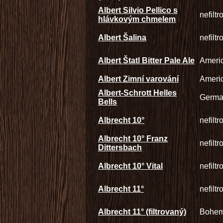
Albert Silvio Pellico s
nefilt
hlávkovým chmelem
Albert Šalina
nefilt
Albert Štatl Bitter Pale Ale
Americ
Albert Zimní varování
Americ
Albert-Schrott Helles
Germa
Bells
Albrecht 10°
nefilt
Albrecht 10° Franz
nefilt
Dittersbach
Albrecht 10° Vital
nefilt
Albrecht 11°
nefilt
Albrecht 11° (filtrovaný)
Bohem