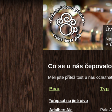
Úv
Náp
Pr
Co se u nás čepovalo
Měli jste příležitost u nás ochutnat
Pivo
Typ
*přepsat na jiné pivo
Adalbert Ale
Pale A