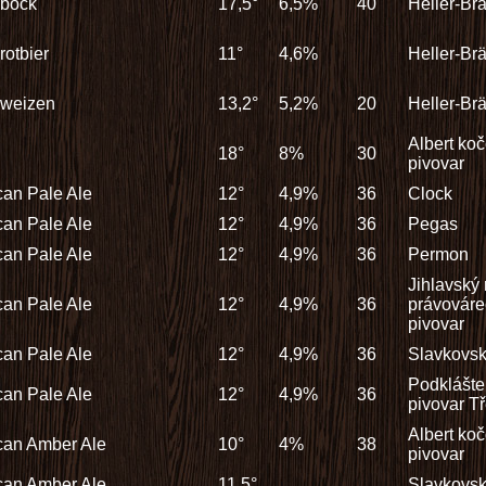
bock
17,5°
6,5%
40
Heller-Br
otbier
11°
4,6%
Heller-Br
weizen
13,2°
5,2%
20
Heller-Br
Albert ko
18°
8%
30
pivovar
an Pale Ale
12°
4,9%
36
Clock
an Pale Ale
12°
4,9%
36
Pegas
an Pale Ale
12°
4,9%
36
Permon
Jihlavský 
an Pale Ale
12°
4,9%
36
právováre
pivovar
an Pale Ale
12°
4,9%
36
Slavkovsk
Podklášte
an Pale Ale
12°
4,9%
36
pivovar T
Albert ko
can Amber Ale
10°
4%
38
pivovar
can Amber Ale
11,5°
Slavkovsk