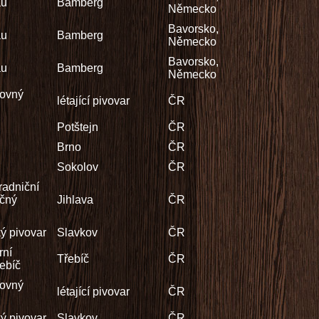
äu
Bamberg
Německo
Bavorsko,
äu
Bamberg
Německo
Bavorsko,
äu
Bamberg
Německo
čovný
létající pivovar
ČR
Potštejn
ČR
Brno
ČR
Sokolov
ČR
radniční
čný
Jihlava
ČR
ý pivovar
Slavkov
ČR
rní
Třebíč
ČR
řebíč
čovný
létající pivovar
ČR
ý pivovar
Slavkov
ČR