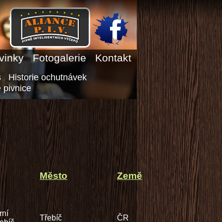
vinky
Fotogalerie
Kontakt
s
Historie ochutnávek
 pivnice
Město
Země
rní
Třebíč
ČR