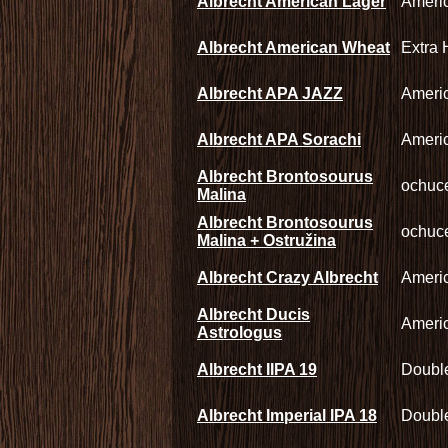
Albrecht American Lager
Ameri
Albrecht American Wheat
Extra
Albrecht APA JAZZ
Americ
Albrecht APA Sorachi
Americ
Albrecht Brontosourus
ochuc
Malina
Albrecht Brontosourus
ochuc
Malina + Ostružina
Albrecht Crazy Albrecht
Ameri
Albrecht Ducis
Americ
Astrologus
Albrecht IIPA 19
Double
Albrecht Imperial IPA 18
Double