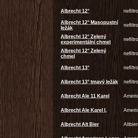
Albrecht 12°
nefilt
Albrecht 12° Masopustní
nefilt
ležák
Albrecht 12° Zelený
nefilt
experimentální chmel
Albrecht 12° Zelený
nefilt
chmel
Albrecht 13°
nefilt
Albrecht 13° tmavý ležák
nefilt
Albrecht Ale 11 Karel
Americ
Albrecht Ale Karel I.
Americ
Albrecht Alt Bier
Altbier