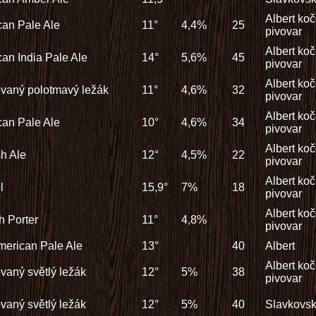
Albert ko
an Pale Ale
11°
4,4%
25
pivovar
Albert ko
an India Pale Ale
14°
5,6%
45
pivovar
Albert ko
rovaný polotmavý ležák
11°
4,6%
32
pivovar
Albert ko
an Pale Ale
10°
4,6%
34
pivovar
Albert ko
sh Ale
12°
4,5%
22
pivovar
Albert ko
l
15,9°
7%
18
pivovar
Albert ko
h Porter
11°
4,8%
pivovar
erican Pale Ale
13°
40
Albert
Albert ko
rovaný světlý ležák
12°
5%
38
pivovar
rovaný světlý ležák
12°
5%
40
Slavkovsk