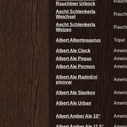
Rauch
Rauchbier Urbock
Aecht Schlenkerla
Rauchr
Weichsel
Aecht Schlenkerla
Rauch
Weizen
Albert Albertosaurus
Tripel
Albert Ale Clock
Americ
Albert Ale Pegas
Americ
Albert Ale Permon
Americ
Albert Ale Radniční
Americ
pivovar
Albert Ale Slavkov
Americ
Albert Ale Urban
Americ
Albert Amber Ale 10°
Ameri
Albert Amber Ale 11,5°
Ameri