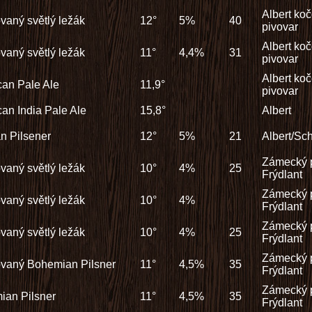
Albert ko
rovaný světlý ležák
12°
5%
40
pivovar
Albert ko
rovaný světlý ležák
11°
4,4%
31
pivovar
Albert ko
an Pale Ale
11,9°
pivovar
an India Pale Ale
15,8°
Albert
n Pilsener
12°
5%
21
Albert/Sch
Zámecký 
rovaný světlý ležák
10°
4%
25
Frýdlant
Zámecký 
rovaný světlý ležák
10°
4%
Frýdlant
Zámecký 
rovaný světlý ležák
10°
4%
25
Frýdlant
Zámecký 
rovaný Bohemian Pilsner
11°
4,5%
35
Frýdlant
Zámecký 
ian Pilsner
11°
4,5%
35
Frýdlant