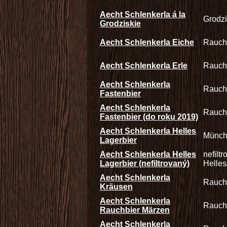
Aecht Schlenkerla á la
Grodzi
Grodziskie
Aecht Schlenkerla Eiche
Rauch
Aecht Schlenkerla Erle
Rauch
Aecht Schlenkerla
Rauch
Fastenbier
Aecht Schlenkerla
Rauch
Fastenbier (do roku 2019)
Aecht Schlenkerla Helles
Münch
Lagerbier
Aecht Schlenkerla Helles
nefilt
Lagerbier (nefiltrovaný)
Helles
Aecht Schlenkerla
Rauch
Kräusen
Aecht Schlenkerla
Rauch
Rauchbier Märzen
Aecht Schlenkerla