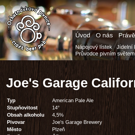
Úvod
O nás
Právě
Nápojový lístek
Jídelní 
Průvodce pivním světem
Joe's Garage Califor
Typ
American Pale Ale
Stupňovitost
14°
Obsah alkoholu
4,5%
Pivovar
Joe's Garage Brewery
Město
Plzeň