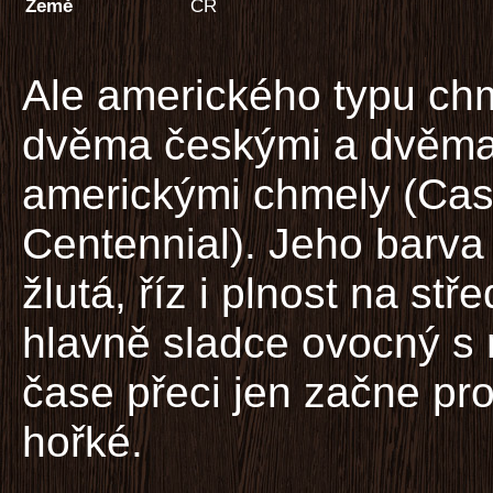
Země
ČR
Ale amerického typu ch
dvěma českými a dvěm
americkými chmely (Ca
Centennial). Jeho barva
žlutá, říz i plnost na st
hlavně sladce ovocný s n
čase přeci jen začne pro
hořké.