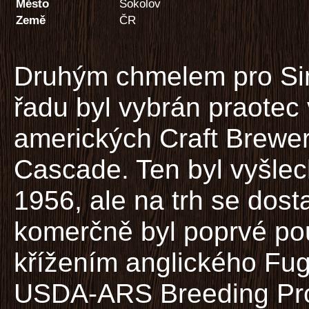
Město
Sokolov
Země
ČR
Druhým chmelem pro Si
řadu byl vybrán praotec
amerických Craft Brewe
Cascade. Ten byl vyšlec
1956, ale na trh se dost
komerčně byl poprvé pou
křížením anglického Fug
USDA-ARS Breeding Pro