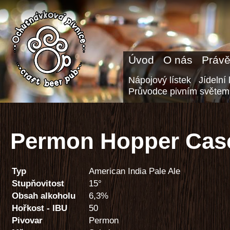
Úvod
O nás
Právě
Nápojový lístek
Jídelní 
Průvodce pivním světem
Permon Hopper Cas
Typ
American India Pale Ale
Stupňovitost
15°
Obsah alkoholu
6,3%
Hořkost - IBU
50
Pivovar
Permon