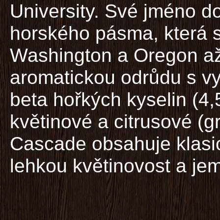
University. Své jméno d
horského pásma, která s
Washington a Oregon až 
aromatickou odrůdu s v
beta hořkých kyselin (4,
květinové a citrusové (g
Cascade obsahuje klasi
lehkou květinovost a je