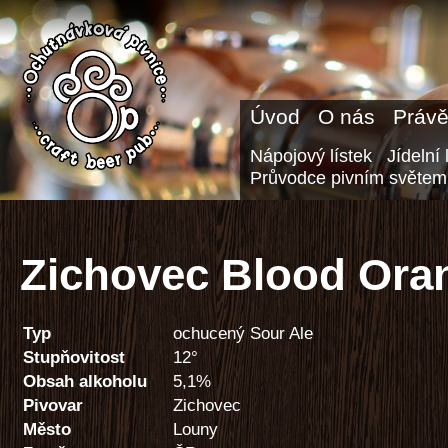
Úvod
O nás
Právě
Nápojový lístek
Jídelní 
Průvodce pivním světem
Zichovec Blood Ora
Typ
ochucený Sour Ale
Stupňovitost
12°
Obsah alkoholu
5,1%
Pivovar
Zichovec
Město
Louny