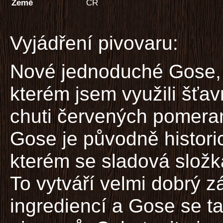
Země
ČR
Vyjádření pivovaru:
Nové jednoduché Gose,
kterém jsem využili šťav
chuti červených pomera
Gose je původně histori
kterém se sladová složka
To vytváří velmi dobrý z
ingrediencí a Gose se t