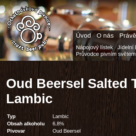
Úvod
O nás
Právě
Nápojový lístek
Jídelní 
Průvodce pivním světem
Oud Beersel Salted 
Lambic
Typ
Lambic
Obsah alkoholu
6,8%
Pivovar
Oud Beersel