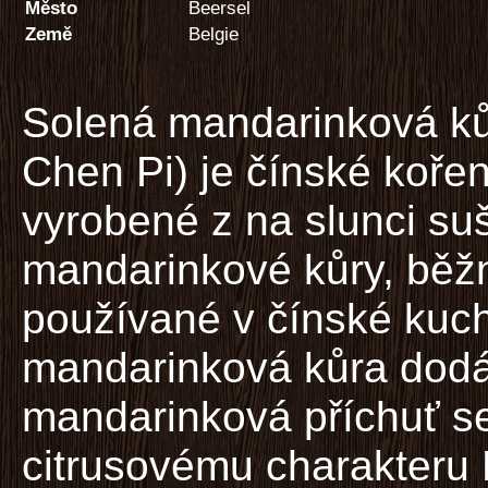
Město
Beersel
Země
Belgie
Solená mandarinková ků
Chen Pi) je čínské kořen
vyrobené z na slunci su
mandarinkové kůry, běž
používané v čínské kuch
mandarinková kůra dodá
mandarinková příchuť se
citrusovému charakteru