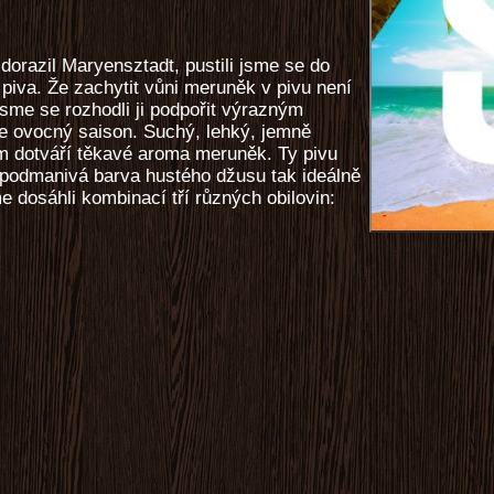
orazil Maryensztadt, pustili jsme se do
 piva. Že zachytit vůni meruněk v pivu není
jsme se rozhodli ji podpořit výrazným
je ovocný saison. Suchý, lehký, jemně
m dotváří těkavé aroma meruněk. Ty pivu
 podmanivá barva hustého džusu tak ideálně
e dosáhli kombinací tří různých obilovin: