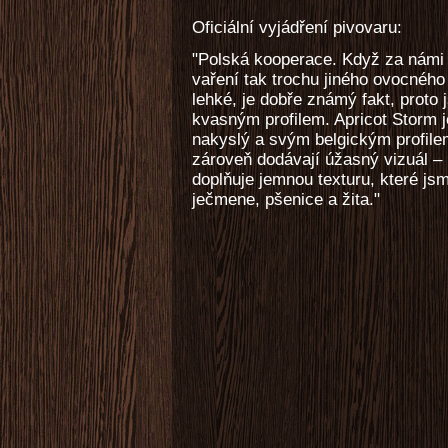
Oficiální vyjádření pivovaru:
"Polská kooperace. Když za námi d
vaření tak trochu jiného ovocného
lehké, je dobře známý fakt, proto 
kvasným profilem. Apricot Storm 
nakyslý a svým belgickým profile
zároveň dodávají úžasný vizuál –
doplňuje jemnou texturu, které jsm
ječmene, pšenice a žita."