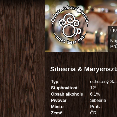
Úv
Náp
Pr
Sibeeria & Maryenszt
Typ
ochucený Sai
Stupňovitost
12°
Obsah alkoholu
6,1%
Pivovar
Sibeeria
Město
Praha
Země
ČR