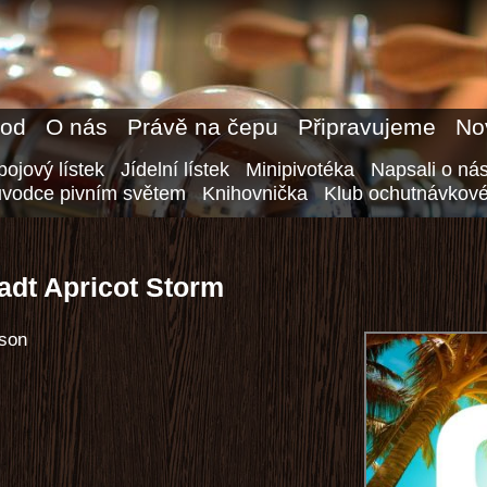
od
O nás
Právě na čepu
Připravujeme
No
ojový lístek
Jídelní lístek
Minipivotéka
Napsali o ná
ůvodce pivním světem
Knihovnička
Klub ochutnávkové
adt Apricot Storm
son