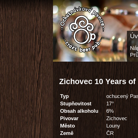
Úv
Náp
Pr
Zichovec 10 Years of
Typ
ochucený Pas
Stupňovitost
17°
Obsah alkoholu
6%
Pivovar
Zichovec
Město
Louny
Země
ČR