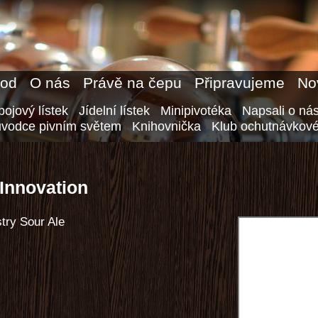
od
O nás
Právě na čepu
Připravujeme
No
ojový lístek
Jídelní lístek
Minipivotéka
Napsali o ná
ůvodce pivním světem
Knihovnička
Klub ochutnávkové
 Innovation
try Sour Ale