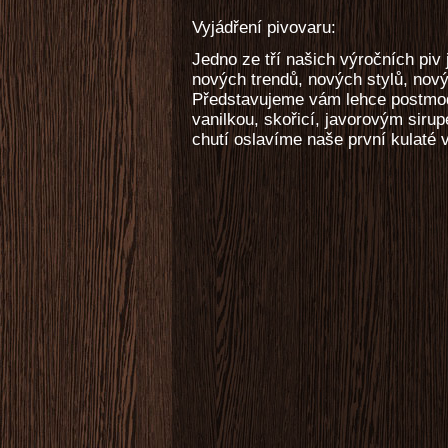
Vyjádření pivovaru:
Jedno ze tří našich výročních piv
nových trendů, nových stylů, nový
Představujeme vám lehce postmod
vanilkou, skořicí, javorovým siru
chutí oslavíme naše první kulaté v