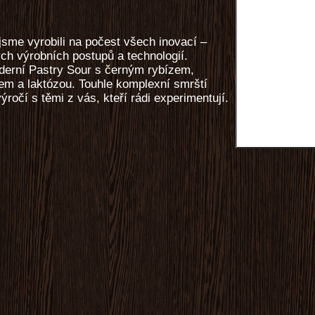
 jsme vyrobili na počest všech inovací –
ch výrobních postupů a technologií.
erní Pastry Sour s černým rybízem,
pem a laktózou. Touhle komplexní smrští
ýročí s těmi z vás, kteří rádi experimentují.