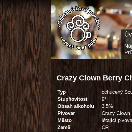
Úv
Náp
Pr
Crazy Clown Berry C
Typ
ochucený Sou
Stupňovitost
9°
Obsah alkoholu
3,5%
Pivovar
Crazy Clown
Město
létající pivov
Země
ČR