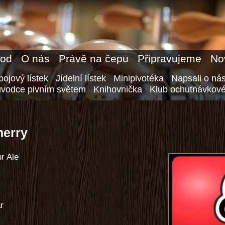
od
O nás
Právě na čepu
Připravujeme
No
ojový lístek
Jídelní lístek
Minipivotéka
Napsali o ná
ůvodce pivním světem
Knihovnička
Klub ochutnávkové
herry
r Ale
ar