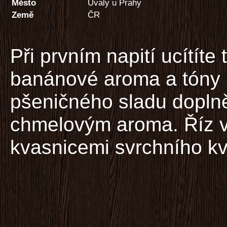
Město
Úvaly u Prahy
Země
ČR
Při prvním napití ucítíte 
banánové aroma a tóny 
pšeničného sladu dopln
chmelovým aroma. Říz vy
kvasnicemi svrchního k