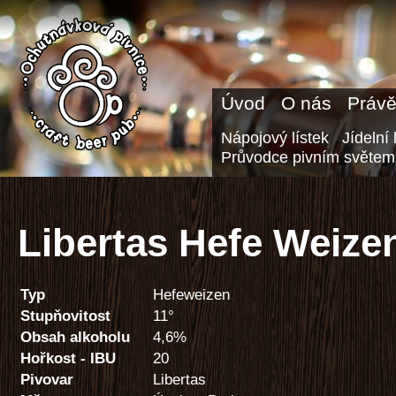
Úvod
O nás
Právě
Nápojový lístek
Jídelní 
Průvodce pivním světem
Libertas Hefe Weize
Typ
Hefeweizen
Stupňovitost
11°
Obsah alkoholu
4,6%
Hořkost - IBU
20
Pivovar
Libertas