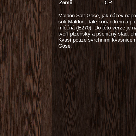
Země
ČR
Maldon Salt Gose, jak název nap
solí Maldon, dále koriandrem a pr
mléčná (E270). Do této verze je n
tvoří plzeňský a pšeničný slad, 
Kvasí pouze svrchními kvasnicemi
Gose.