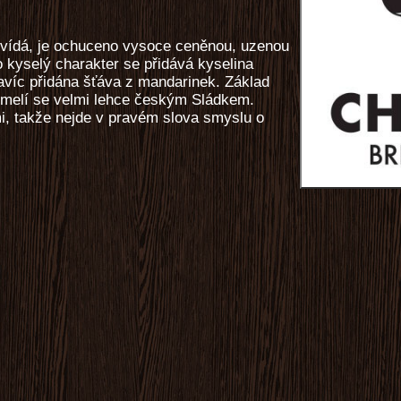
ovídá, je ochuceno vysoce ceněnou, uzenou
o kyselý charakter se přidává kyselina
avíc přidána šťáva z mandarinek. Základ
chmelí se velmi lehce českým Sládkem.
, takže nejde v pravém slova smyslu o