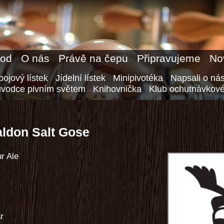
od
O nás
Právě na čepu
Připravujeme
No
ojový lístek
Jídelní lístek
Minipivotéka
Napsali o ná
ůvodce pivním světem
Knihovnička
Klub ochutnávkové
ldon Salt Gose
r Ale
ar