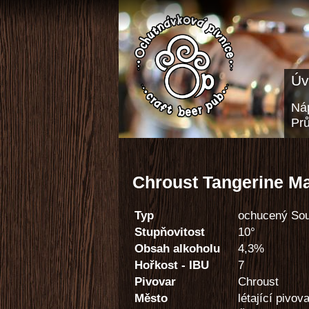
Úv
Náp
Pr
Chroust Tangerine Ma
Typ
ochucený Sou
Stupňovitost
10°
Obsah alkoholu
4,3%
Hořkost - IBU
7
Pivovar
Chroust
Město
létající pivov