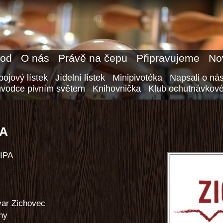
od
O nás
Právě na čepu
Připravujeme
No
ojový lístek
Jídelní lístek
Minipivotéka
Napsali o ná
ůvodce pivním světem
Knihovnička
Klub ochutnávkové
PA
 IPA
var Zichovec
ny