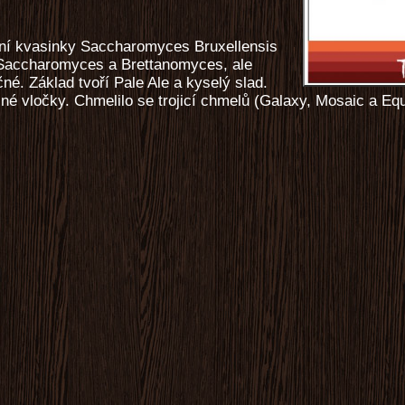
iční kvasinky Saccharomyces Bruxellensis
 Saccharomyces a Brettanomyces, ale
né. Základ tvoří Pale Ale a kyselý slad.
né vločky. Chmelilo se trojicí chmelů (Galaxy, Mosaic a Equ