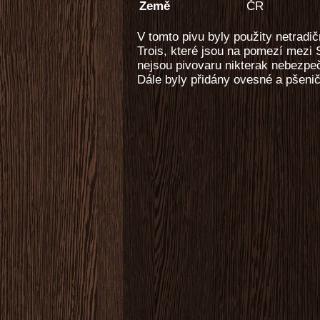
Země
ČR
V tomto pivu byly použity netrad
Trois, které jsou na pomezí mezi
nejsou pivovaru nikterak nebezpeč
Dále byly přidány ovesné a pšenič