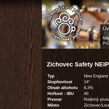
Úv
Náp
Pr
Zichovec Safety NEI
Typ
New England
Stupňovitost
14°
Obsah alkoholu
6,3%
Hořkost - IBU
40
Pivovar
Rodinný pivo
Město
Zichovec/Lou