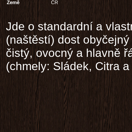
Země
ČR
Jde o standardní a vlas
(naštěstí) dost obyčejný
čistý, ovocný a hlavně 
(chmely: Sládek, Citra a