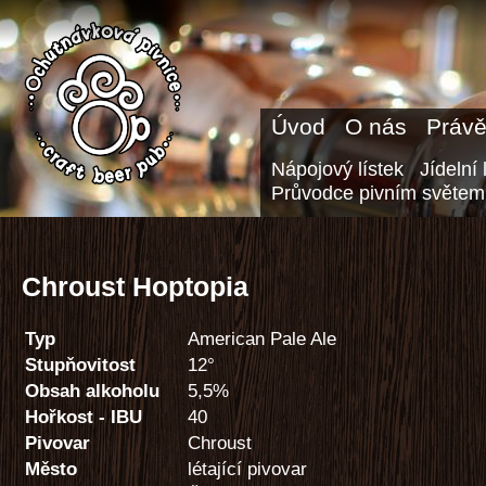
Úvod
O nás
Právě
Nápojový lístek
Jídelní 
Průvodce pivním světem
Chroust Hoptopia
Typ
American Pale Ale
Stupňovitost
12°
Obsah alkoholu
5,5%
Hořkost - IBU
40
Pivovar
Chroust
Město
létající pivovar