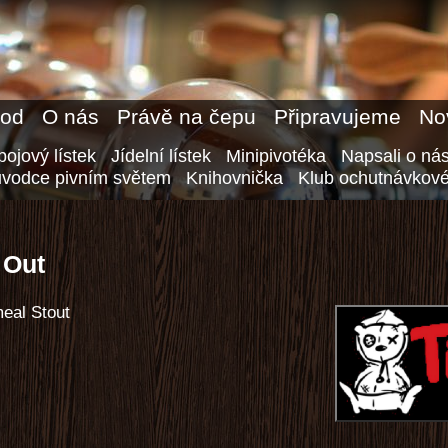
od
O nás
Právě na čepu
Připravujeme
No
ojový lístek
Jídelní lístek
Minipivotéka
Napsali o ná
ůvodce pivním světem
Knihovnička
Klub ochutnávkové
 Out
eal Stout