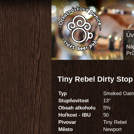
Úv
Náp
Pr
Tiny Rebel Dirty Stop
Typ
Smoked Oatm
Stupňovitost
13°
Obsah alkoholu
5%
Hořkost - IBU
50
Pivovar
Tiny Rebel
Město
Newport