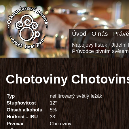
Úvod
O nás
Právě
Nápojový lístek
Jídelní 
Průvodce pivním světem
Chotoviny Chotovins
Typ
nefiltrovaný světlý ležák
Stupňovitost
12°
Obsah alkoholu
5%
Hořkost - IBU
33
Pivovar
Chotoviny