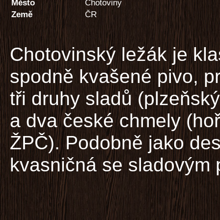
Město
Chotoviny
Země
ČR
Chotovinský ležák je kla
spodně kvašené pivo, pr
tři druhy sladů (plzeňs
a dva české chmely (hoř
ŽPČ). Podobně jako desí
kvasničná se sladovým p