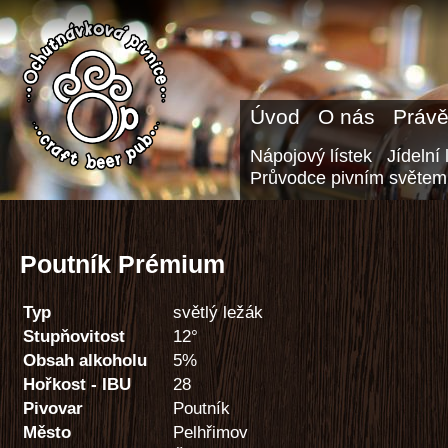
Úvod
O nás
Právě
Nápojový lístek
Jídelní 
Průvodce pivním světem
Poutník Prémium
Typ
světlý ležák
Stupňovitost
12°
Obsah alkoholu
5%
Hořkost - IBU
28
Pivovar
Poutník
Město
Pelhřimov