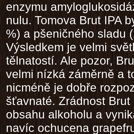
enzymu amyloglukosidáz
nulu. Tomova Brut IPA b
%) a pšeničného sladu (
Výsledkem je velmi svět
tělnatostí. Ale pozor, Br
velmi nízká záměrně a to
nicméně je dobře rozpoz
šťavnaté. Zrádnost Brut
obsahu alkoholu a vynikaj
navíc ochucena grapefru