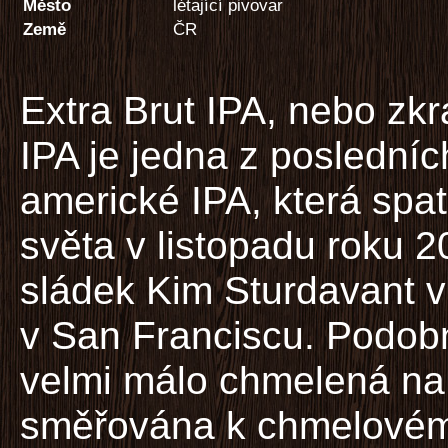
Město
létající pivovar
Země
ČR
Extra Brut IPA, nebo zk
IPA je jedna z poslední
americké IPA, která spatř
světa v listopadu roku 20
sládek Kim Sturdavant v
v San Franciscu. Podob
velmi málo chmelená na h
směřována k chmelovému