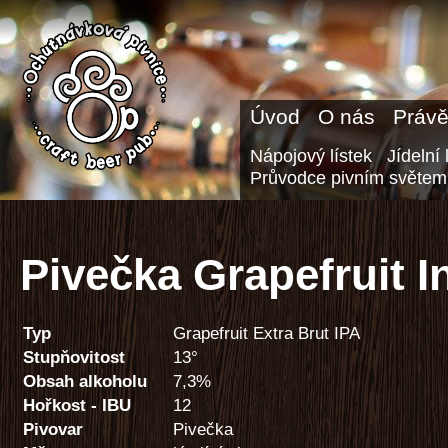
Úvod
O nás
Právě
Nápojový lístek
Jídelní 
Průvodce pivním světem
Pivečka Grapefruit I
Typ
Grapefruit Extra Brut IPA
Stupňovitost
13°
Obsah alkoholu
7,3%
Hořkost - IBU
12
Pivovar
Pivečka