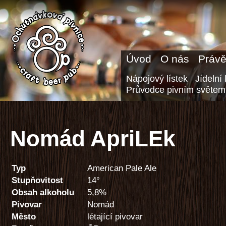
Úvod
O nás
Právě
Nápojový lístek
Jídelní 
Průvodce pivním světem
Nomád ApriLEk
Typ
American Pale Ale
Stupňovitost
14°
Obsah alkoholu
5,8%
Pivovar
Nomád
Město
létající pivovar