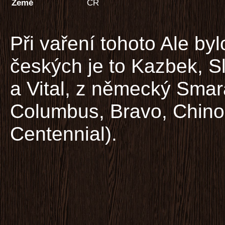
Země
ČR
Při vaření tohoto Ale by
českých je to Kazbek, 
a Vital, z německý Smar
Columbus, Bravo, Chinoo
Centennial).