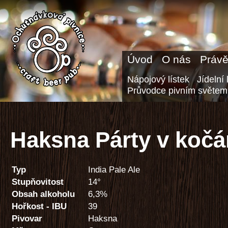
Úvod
O nás
Právě
Nápojový lístek
Jídelní 
Průvodce pivním světem
Haksna Párty v kočá
Typ
India Pale Ale
Stupňovitost
14°
Obsah alkoholu
6,3%
Hořkost - IBU
39
Pivovar
Haksna