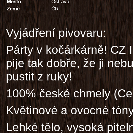
Město
Ostrava
Země
ČR
Vyjádření pivovaru:
Párty v kočárkárně! CZ I
pije tak dobře, že ji neb
pustit z ruky!
100% české chmely (Cer
Květinové a ovocné tón
Lehké tělo, vysoká pitel