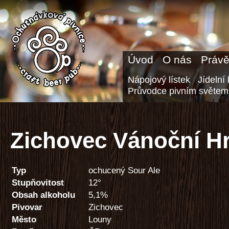
Úvod
O nás
Právě
Nápojový lístek
Jídelní 
Průvodce pivním světem
Zichovec Vánoční H
Typ
ochucený Sour Ale
Stupňovitost
12°
Obsah alkoholu
5,1%
Pivovar
Zichovec
Město
Louny