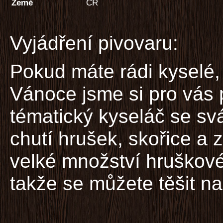
Země
ČR
Vyjádření pivovaru:
Pokud máte rádi kyselé,
Vánoce jsme si pro vás p
tématický kyseláč se sv
chutí hrušek, skořice a
velké množství hruškové
takže se můžete těšit n