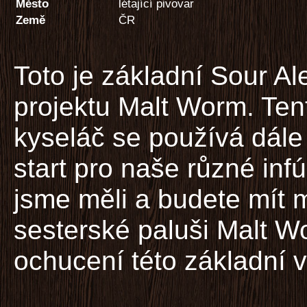
Město
létající pivovar
Země
ČR
Toto je základní Sour Al
projektu Malt Worm. Ten
kyseláč se používá dále
start pro naše různé infú
jsme měli a budete mít m
sesterské paluši Malt 
ochucení této základní 