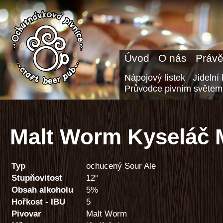
Úvod
O nás
Právě
Nápojový lístek
Jídelní 
Průvodce pivním světem
Malt Worm Kyseláč
Typ
ochucený Sour Ale
Stupňovitost
12°
Obsah alkoholu
5%
Hořkost - IBU
5
Pivovar
Malt Worm