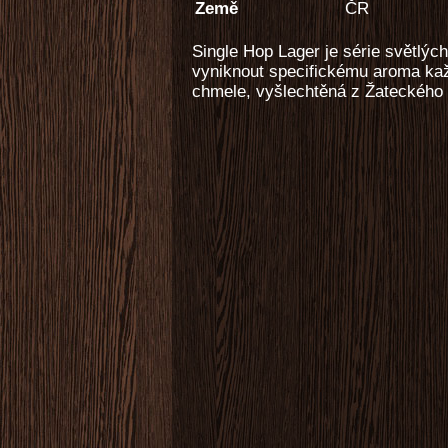
Země
ČR
Single Hop Lager je série světlýc
vyniknout specifickému aroma každ
chmele, vyšlechtěná z Žateckého