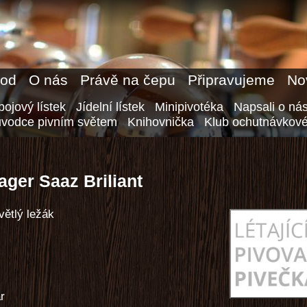
od
O nás
Právě na čepu
Připravujeme
No
ojový lístek
Jídelní lístek
Minipivotéka
Napsali o ná
ůvodce pivním světem
Knihovnička
Klub ochutnávkové
ager Saaz Briliant
větlý ležák
ar