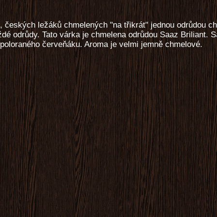
h, českých ležáků chmelených "na třikrát" jednou odrůdou c
é odrůdy. Tato várka je chmelena odrůdou Saaz Briliant. Sa
 poloraného červeňáku. Aroma je velmi jemně chmelové.