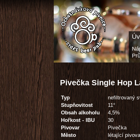
Úv
Náp
Pr
Pivečka Single Hop L
Typ
nefiltrovaný s
Stupňovitost
11°
Obsah alkoholu
4,5%
Hořkost - IBU
30
Pivovar
Pivečka
Město
létající pivov