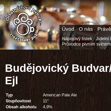
Úvod
O nás
Právě
Nápojový lístek
Jídelní 
Průvodce pivním světem
Budějovický Budvar
Ejl
Typ
American Pale Ale
Stupňovitost
11°
Obsah alkoholu
4,9%