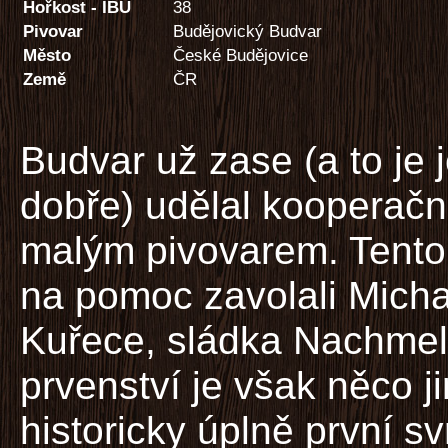
Hořkost - IBU
38
Pivovar
Budějovický Budvar
Město
České Budějovice
Země
ČR
Budvar už zase (a to je 
dobře) udělal kooperačn
malým pivovarem. Tentok
na pomoc zavolali Micha
Kuřece, sládka Nachmel
prvenství je však něco ji
historicky úplně první s