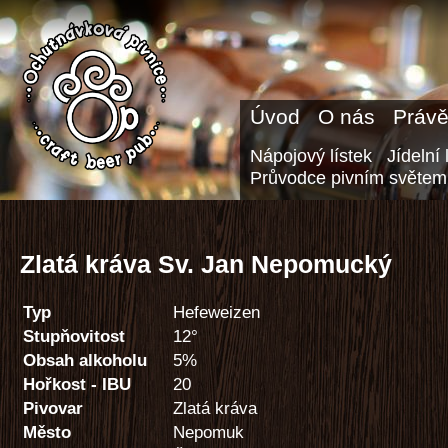
Úvod
O nás
Právě
Nápojový lístek
Jídelní 
Průvodce pivním světem
Zlatá kráva Sv. Jan Nepomucký
Typ
Hefeweizen
Stupňovitost
12°
Obsah alkoholu
5%
Hořkost - IBU
20
Pivovar
Zlatá kráva
Město
Nepomuk