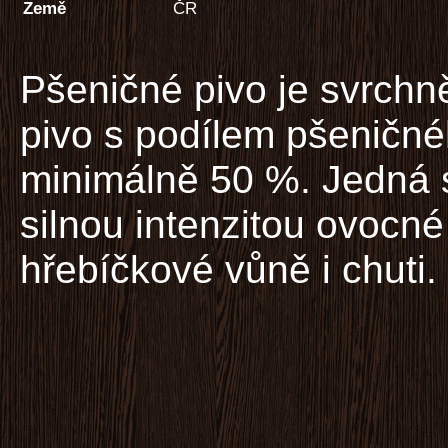
Země
ČR
Pšeničné pivo je svrch
pivo s podílem pšeničné
minimálně 50 %. Jedná 
silnou intenzitou ovocn
hřebíčkové vůně i chuti.