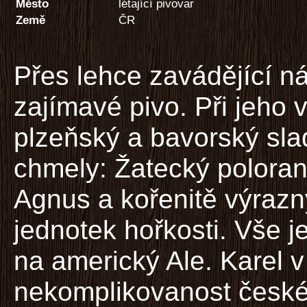
Město
létající pivovar
Země
ČR
Přes lehce zavádějící n
zajímavé pivo. Při jeho 
plzeňský a bavorský sl
chmely: Žatecký poloran
Agnus a kořenitě výraz
jednotek hořkosti. Vše 
na americký Ale. Karel v
nekomplikovanost česk