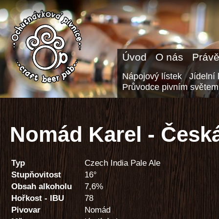
Úvod
O nás
Právě
Nápojový lístek
Jídelní 
Průvodce pivním světem
Nomád Karel - Česk
Typ
Czech India Pale Ale
Stupňovitost
16°
Obsah alkoholu
7,6%
Hořkost - IBU
78
Pivovar
Nomád