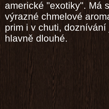
americké "exotiky". Má s
výrazné chmelové aroma
prim i v chuti, dozníván
hlavně dlouhé.