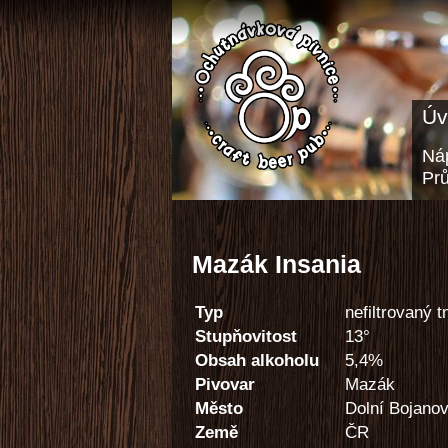
Úv
Náp
Pr
Mazák Insania
Typ
nefiltrovaný 
Stupňovitost
13°
Obsah alkoholu
5,4%
Pivovar
Mazák
Město
Dolní Bojanov
Země
ČR