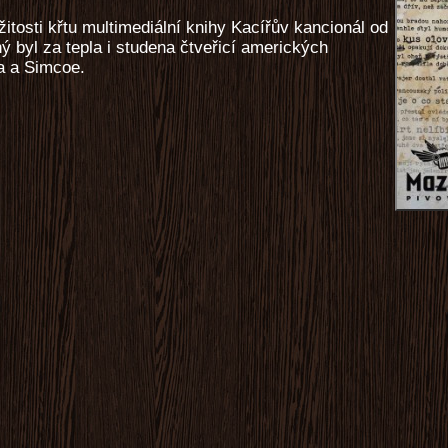
itosti křtu multimediální knihy Kacířův kancionál od
 byl za tepla i studena čtveřicí amerických
a a Simcoe.