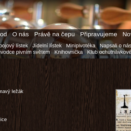
od
O nás
Právě na čepu
Připravujeme
No
ojový lístek
Jídelní lístek
Minipivotéka
Napsali o ná
ůvodce pivním světem
Knihovnička
Klub ochutnávkové
tmavý ležák
ice