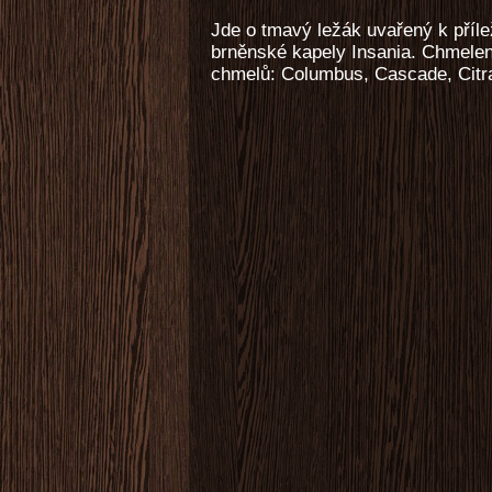
Jde o tmavý ležák uvařený k přílež
brněnské kapely Insania. Chmelený
chmelů: Columbus, Cascade, Citr