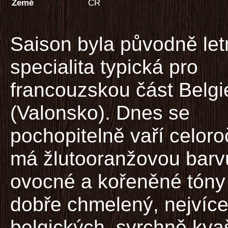
Země
ČR
Saison byla původně let
specialita typická pro
francouzskou část Belgi
(Valonsko). Dnes se
pochopitelně vaří celor
má žlutooranžovou barvu,
ovocné a kořeněné tóny 
dobře chmelený, nejvíce
belgických, svrchně kva