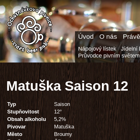
Úvod
O nás
Právě
Nápojový lístek
Jídelní 
Průvodce pivním světem
Matuška Saison 12
Typ
Saison
Stupňovitost
12°
Obsah alkoholu
5,2%
Pivovar
Matuška
Město
Broumy