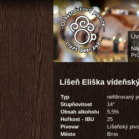
Úv
Náp
Pr
Líšeň Eliška vídeňský
Typ
nefiltrovaný 
Stupňovitost
14°
Obsah alkoholu
5,5%
Hořkost - IBU
25
Pivovar
Líšeňský piv
Město
Brno