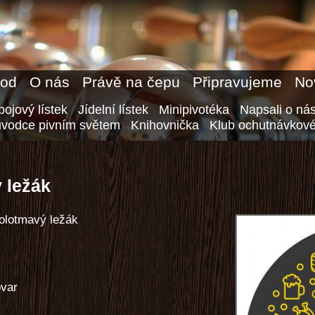
od
O nás
Právě na čepu
Připravujeme
No
ojový lístek
Jídelní lístek
Minipivotéka
Napsali o ná
ůvodce pivním světem
Knihovnička
Klub ochutnávkové
 ležák
polotmavý ležák
ovar