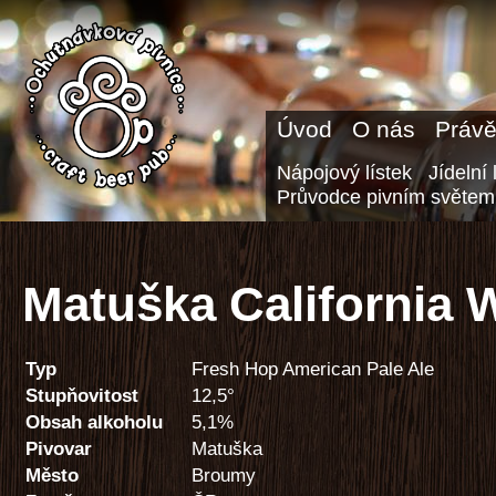
Úvod
O nás
Právě
Nápojový lístek
Jídelní 
Průvodce pivním světem
Matuška California 
Typ
Fresh Hop American Pale Ale
Stupňovitost
12,5°
Obsah alkoholu
5,1%
Pivovar
Matuška
Město
Broumy