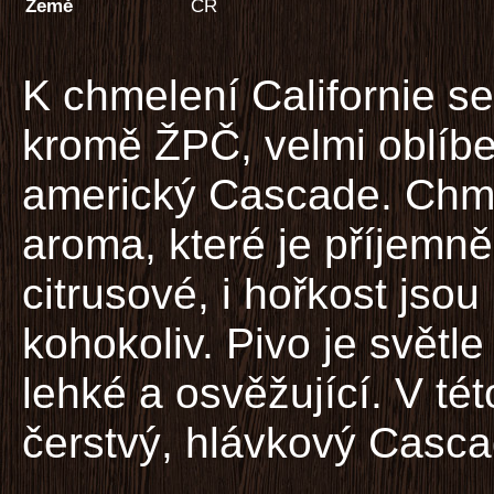
Země
ČR
K chmelení Californie s
kromě ŽPČ, velmi oblíb
americký Cascade. Chm
aroma, které je příjemně
citrusové, i hořkost jsou
kohokoliv. Pivo je světl
lehké a osvěžující. V tét
čerstvý, hlávkový Casc