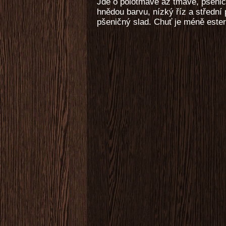
Jde o polotmavé až tmavé, pšenič
hnědou barvu, nízký říz a střední p
pšeničný slad. Chuť je méně ester