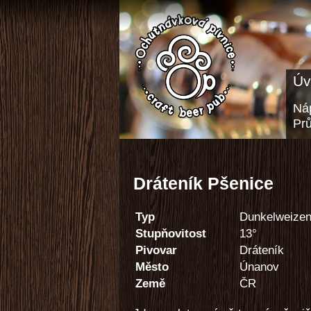
Úv
Náp
Pr
Dráteník Pšenice
Typ
Dunkelweize
Stupňovitost
13°
Pivovar
Dráteník
Město
Únanov
Země
ČR