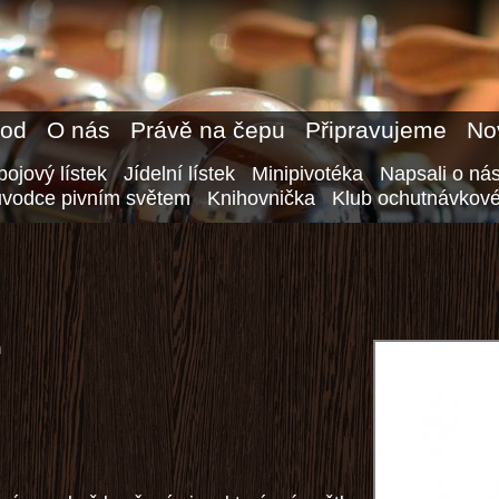
od
O nás
Právě na čepu
Připravujeme
No
ojový lístek
Jídelní lístek
Minipivotéka
Napsali o ná
ůvodce pivním světem
Knihovnička
Klub ochutnávkové
n