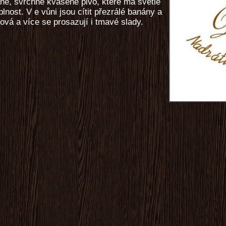
né, svrchně kvašené pivo, které má světle
lnost. V e vůni jsou cítit přezrálé banány a
ová a více se prosazují i tmavé slady.