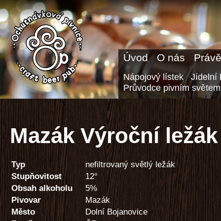
Úvod
O nás
Právě
Nápojový lístek
Jídelní 
Průvodce pivním světem
Mazák Výroční ležák
Typ
nefiltrovaný světlý ležák
Stupňovitost
12°
Obsah alkoholu
5%
Pivovar
Mazák
Město
Dolní Bojanovice