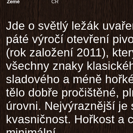
Země
ČR
Jde o světlý ležák uvař
páté výročí otevření piv
(rok založení 2011), kte
všechny znaky klasickéh
sladového a méně hořkéh
tělo dobře pročištěné, pl
úrovni. Nejvýraznější je
kvasničnost. Hořkost a
minimální.